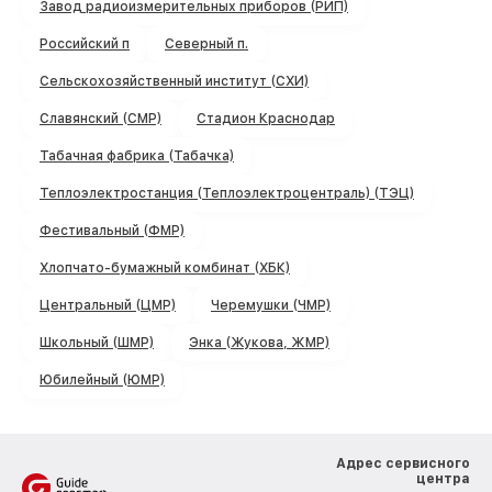
Завод радиоизмерительных приборов (РИП)
Российский п
Северный п.
Сельскохозяйственный институт (СХИ)
Славянский (СМР)
Стадион Краснодар
Табачная фабрика (Табачка)
Теплоэлектростанция (Теплоэлектроцентраль) (ТЭЦ)
Фестивальный (ФМР)
Хлопчато-бумажный комбинат (ХБК)
Центральный (ЦМР)
Черемушки (ЧМР)
Школьный (ШМР)
Энка (Жукова, ЖМР)
Юбилейный (ЮМР)
Адрес сервисного
центра