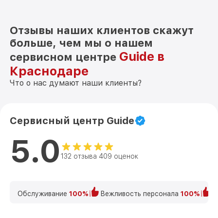
299-37-61, или посетите наш сервисный центр по
адресу Северная улица, 496/2.
Отзывы наших клиентов скажут
больше, чем мы о нашем
Guide в
сервисном центре
Краснодаре
Что о нас думают наши клиенты?
Сервисный центр Guide
5.0
132 отзыва 409 оценок
Обслуживание
100%
Вежливость персонала
100%
К