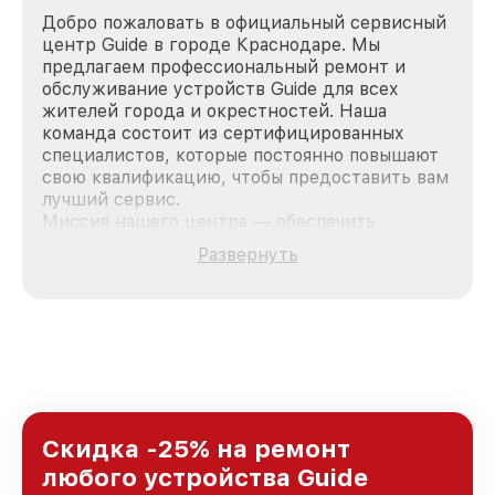
Добро пожаловать в официальный сервисный
центр Guide в городе Краснодаре. Мы
предлагаем профессиональный ремонт и
обслуживание устройств Guide для всех
жителей города и окрестностей. Наша
команда состоит из сертифицированных
специалистов, которые постоянно повышают
свою квалификацию, чтобы предоставить вам
лучший сервис.
Миссия нашего центра — обеспечить
качественный и доступный ремонт для
Развернуть
каждого пользователя продукции Guide, вне
зависимости от сложности поломки. Мы
стремимся к тому, чтобы каждый клиент был
удовлетворен скоростью и качеством
предоставляемых услуг. Наша цель — стать
лучшим сервисным центром Guide в городе
Краснодаре, постоянно повышая уровень
доверия и лояльности наших клиентов.
Скидка -25% на ремонт
любого устройства Guide